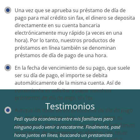
Una vez que se aprueba su préstamo de día de
pago para mal crédito sin fax, el dinero se deposita
directamente en su cuenta bancaria
electrónicamente muy rápido (a veces en una
hora). Por lo tanto, nuestros productos de
préstamos en línea también se denominan
préstamos de día de pago de una hora.
En la fecha de vencimiento de su pago, que suele
ser su día de pago, el importe se debita
automáticamente de la misma cuenta. Así de
conveniente es solicitar y pagar nuestros
préstamos de día de pago sin fax.
Testimonios
Aunque las tasas de los préstamos de día de pago
son innegablemente altas, nosotros, como su
Pedí ayuda económica entre mis familiares pero
prestamista de préstamos asequible, le brindamos
ninguno pudo venir a rescatarme. Finalmente, pasé
préstamos de emergencia en efectivo con tasas
horas juntos en línea, buscando un prestamista